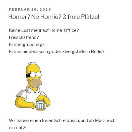
VERÖFFENTLICHT
FEBRUAR 16, 2026
AM
Homer? No Homie? 3 freie Plätze!
Keine Lust mehr auf Home-Office?
Freischaffend?
Firmengründung?
Firmenniederlassung oder Zweigstelle in Berlin?
Wir haben einen freien Schreibtisch, und ab März noch
einmal 2!