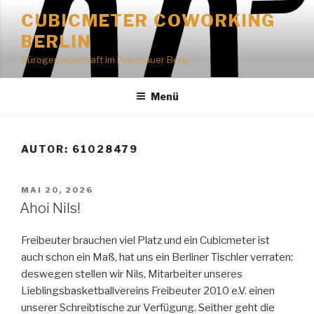
Zum
CUBICMETER COWORKING
Inhalt
BERLIN
springen
Bürogemeinschaft im Prenzlauer Berg
Menü
AUTOR:
61028479
VERÖFFENTLICHT
MAI 20, 2026
AM
Ahoi Nils!
Freibeuter brauchen viel Platz und ein Cubicmeter ist
auch schon ein Maß, hat uns ein Berliner Tischler verraten:
deswegen stellen wir Nils, Mitarbeiter unseres
Lieblingsbasketballvereins Freibeuter 2010 e.V. einen
unserer Schreibtische zur Verfügung. Seither geht die