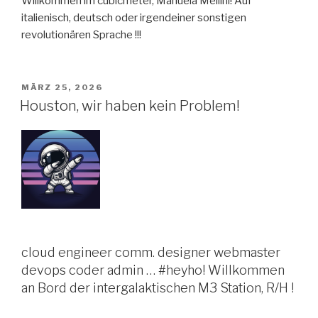
Willkommen im cubicmeter, Manuela Mellini! Auf
italienisch, deutsch oder irgendeiner sonstigen
revolutionären Sprache !!!
VERÖFFENTLICHT
MÄRZ 25, 2026
AM
Houston, wir haben kein Problem!
cloud engineer comm. designer webmaster
devops coder admin … #heyho! Willkommen
an Bord der intergalaktischen M3 Station, R/H !