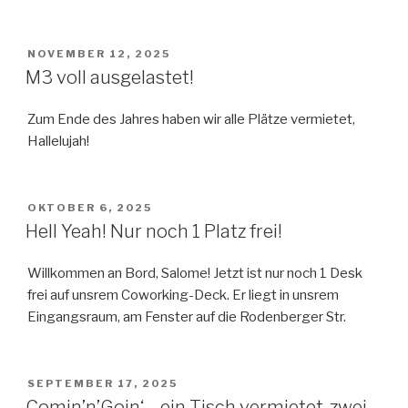
VERÖFFENTLICHT
NOVEMBER 12, 2025
AM
M3 voll ausgelastet!
Zum Ende des Jahres haben wir alle Plätze vermietet,
Hallelujah!
VERÖFFENTLICHT
OKTOBER 6, 2025
AM
Hell Yeah! Nur noch 1 Platz frei!
Willkommen an Bord, Salome! Jetzt ist nur noch 1 Desk
frei auf unsrem Coworking-Deck. Er liegt in unsrem
Eingangsraum, am Fenster auf die Rodenberger Str.
VERÖFFENTLICHT
SEPTEMBER 17, 2025
AM
Comin’n’Goin‘ – ein Tisch vermietet, zwei