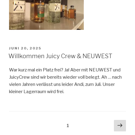
VERÖFFENTLICHT
JUNI 20, 2025
AM
Willkommen Juicy Crew & NEUWEST
War kurz mal ein Platz frei? Ja! Aber mit NEUWEST und
JuicyCrew sind wir bereits wieder voll belegt. Ah … nach
vielen Jahren verlässt uns leider Andi, zum Juli. Unser
kleiner Lagerraum wird frei.
Seitennummerierung
Näch
Seite
1
Seit
der